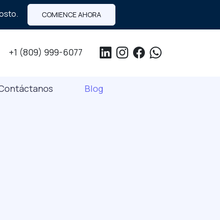
costo.
COMIENCE AHORA
+1 (809) 999-6077
Contáctanos
Blog