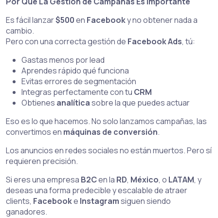
Por Qué La Gestión de Campañas Es Importante
Es fácil lanzar
$500
en
Facebook
y no obtener nada a
cambio.
Pero con una correcta gestión de
Facebook Ads
, tú:
Gastas menos por lead
Aprendes rápido qué funciona
Evitas errores de segmentación
Integras perfectamente con tu
CRM
Obtienes
analítica
sobre la que puedes actuar
Eso es lo que hacemos. No solo lanzamos campañas, las
convertimos en
máquinas de conversión
.
Los anuncios en redes sociales no están muertos. Pero sí
requieren precisión.
Si eres una empresa
B2C
en la
RD
,
México
, o
LATAM
, y
deseas una forma predecible y escalable de atraer
clients,
Facebook
e
Instagram
siguen siendo
ganadores.