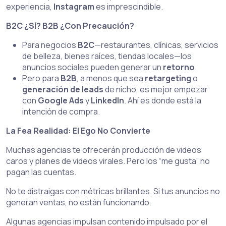
experiencia,
Instagram
es imprescindible.
B2C ¿Sí? B2B ¿Con Precaución?
Para negocios
B2C
—restaurantes, clínicas, servicios
de belleza, bienes raíces, tiendas locales—los
anuncios sociales pueden generar un
retorno
Pero para
B2B
, a menos que sea
retargeting
o
generación de leads
de nicho, es mejor empezar
con
Google Ads
y
LinkedIn
. Ahí es donde está la
intención de compra.
La Fea Realidad: El Ego No Convierte
Muchas agencias te ofrecerán producción de videos
caros y planes de videos virales. Pero los “me gusta” no
pagan las cuentas.
No te distraigas con métricas brillantes. Si tus anuncios no
generan ventas, no están funcionando.
Algunas agencias impulsan contenido impulsado por el