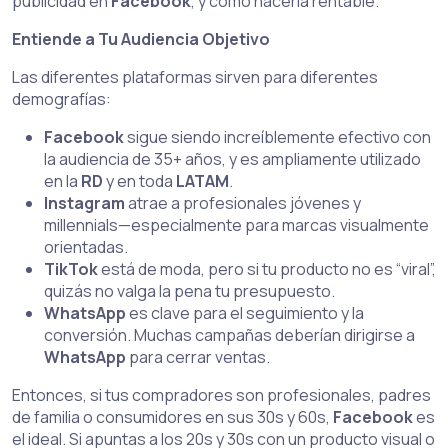
publicidad en
Facebook
, y cómo hacerla rentable.
Entiende a Tu Audiencia Objetivo
Las diferentes plataformas sirven para diferentes
demografías:
Facebook
sigue siendo increíblemente efectivo con
la audiencia de 35+ años, y es ampliamente utilizado
en la
RD
y en toda
LATAM
.
Instagram
atrae a profesionales jóvenes y
millennials—especialmente para marcas visualmente
orientadas.
TikTok
está de moda, pero si tu producto no es “viral”,
quizás no valga la pena tu presupuesto.
WhatsApp
es clave para el seguimiento y la
conversión. Muchas campañas deberían dirigirse a
WhatsApp
para cerrar ventas.
Entonces, si tus compradores son profesionales, padres
de familia o consumidores en sus 30s y 60s,
Facebook
es
el ideal. Si apuntas a los 20s y 30s con un producto visual o