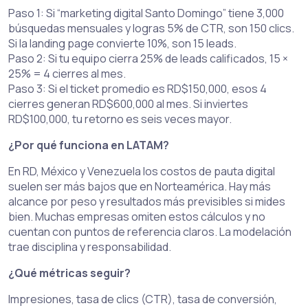
Paso 1: Si “marketing digital Santo Domingo” tiene 3,000
búsquedas mensuales y logras 5% de CTR, son 150 clics.
Si la landing page convierte 10%, son 15 leads.
Paso 2: Si tu equipo cierra 25% de leads calificados, 15 ×
25% = 4 cierres al mes.
Paso 3: Si el ticket promedio es RD$150,000, esos 4
cierres generan RD$600,000 al mes. Si inviertes
RD$100,000, tu retorno es seis veces mayor.
¿Por qué funciona en LATAM?
En RD, México y Venezuela los costos de pauta digital
suelen ser más bajos que en Norteamérica. Hay más
alcance por peso y resultados más previsibles si mides
bien. Muchas empresas omiten estos cálculos y no
cuentan con puntos de referencia claros. La modelación
trae disciplina y responsabilidad.
¿Qué métricas seguir?
Impresiones, tasa de clics (CTR), tasa de conversión,